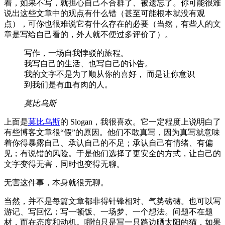
着，如果不写，就担心自己不合群了、被遗忘了。你可能很难
说出这些文章中的观点有什么错（甚至可能根本就没有观
点），可你也很难说它有什么存在的必要（当然，有些人的文
章是写给自己看的，外人就不便过多评价了）。
写作，一场自我悖驳的旅程。
我写自己的生活、也写自己的讣告。
我的文字不是为了顺从你的喜好， 而是让你意识
到我们是有血有肉的人。
莫比乌斯
上面是
莫比乌斯
的 Slogan，我很喜欢。它一定程度上说明白了
有些博客文章很“假”的原因。他们不敢真写，因为真写就意味
着你得暴露自己、承认自己的不足；承认自己有情绪、有偏
见；有说错的风险。于是他们选择了更安全的方式，让自己的
文字变得无害，同时也变得无聊。
无害这件事，本身就很无聊。
当然，并不是每篇文章都非得针锋相对、气势磅礴。也可以写
游记、写回忆；写一顿饭、一场梦、一个想法。问题不在题
材，而在态度和动机。哪怕只是写一只路边晒太阳的猫，如果