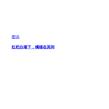
图说
红栏白墙下，橘猫在其间