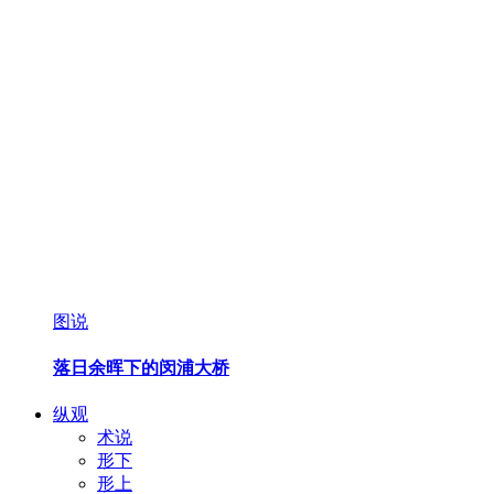
图说
落日余晖下的闵浦大桥
纵观
术说
形下
形上