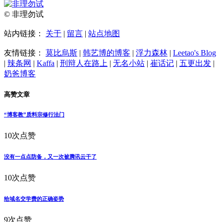
© 非理勿试
站内链接：
关于
|
留言
|
站点地图
友情链接：
莫比烏斯
|
韩艺博的博客
|
浮力森林
|
Leetao's Blog
|
辣条网
|
Kaffa
|
刑辩人在路上
|
无名小站
|
崔话记
|
五更出发
|
奶爸博客
高赞文章
“博客教”质料宗修行法门
10次点赞
没有一点点防备，又一次被腾讯云干了
10次点赞
给域名交学费的正确姿势
9次点赞