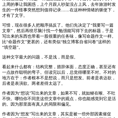
上周的事让我困惑，上个月跟人吵架没占上风，去年旅游时发
生的一件怪事突然想到值得记录……在这种种情绪的驱使下，
才有了文字。
可惜，现在很多人把顺序搞反了。他们先决定了“我要写一篇
文章”，然后再绞尽脑汁找一个勉强能写得下去的标题，于是
写出来的东西也带着一股很重的任务味，像写命题作文一样。
比“命题作文”更甚的，还有类似“独立博客自省问卷”这样的
“填空题”。
这种文字最大的问题，不是浅，而是假。
看起来什么都有：结构完整，措辞体面，态度正确，甚至还有
一点故作聪明的弯子。但读完以后，总觉得哪里不对。不对的
地方在于：作者根本不是想说，而只是想发。前者是表达欲，
后者是表演欲。两者差得太远了。
作者因为“想说”写出来的文章，如果不写，就如鲠在喉、不吐
不快。哪怕你不同意这些文章中的观点，你也能感觉到它是活
的。因为那里面有真人的局限和偏见。
作者因为“想发”写出来的文章，其实是被一些外部因素催促