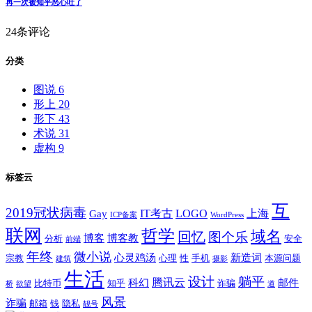
再一次被知乎恶心吐了
24条评论
分类
图说
6
形上
20
形下
43
术说
31
虚构
9
标签云
互
2019冠状病毒
IT考古
LOGO
上海
Gay
ICP备案
WordPress
联网
哲学
域名
回忆
图个乐
博客
博客教
分析
安全
前端
年终
微小说
心灵鸡汤
新造词
宗教
心理
性
手机
本源问题
建筑
摄影
生活
设计
躺平
腾讯云
科幻
邮件
比特币
知乎
诈骗
桥
欲望
道
风景
诈骗
邮箱
钱
隐私
靓号