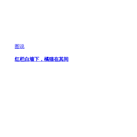
图说
红栏白墙下，橘猫在其间