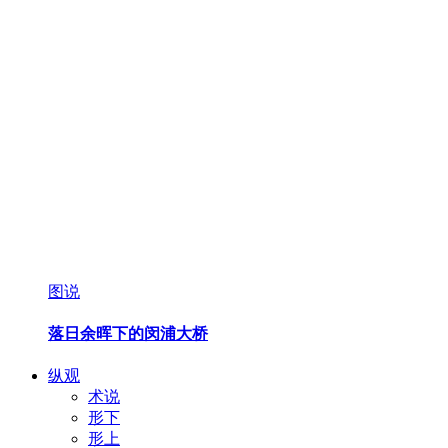
图说
落日余晖下的闵浦大桥
纵观
术说
形下
形上