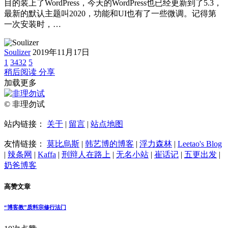
目的装上了WordPress，今天的WordPress也已经更新到了5.3，
最新的默认主题叫2020，功能和UI也有了一些微调。记得第
一次安装时，…
Soulizer
2019年11月17日
1
3432
5
稍后阅读
分享
加载更多
© 非理勿试
站内链接：
关于
|
留言
|
站点地图
友情链接：
莫比烏斯
|
韩艺博的博客
|
浮力森林
|
Leetao's Blog
|
辣条网
|
Kaffa
|
刑辩人在路上
|
无名小站
|
崔话记
|
五更出发
|
奶爸博客
高赞文章
“博客教”质料宗修行法门