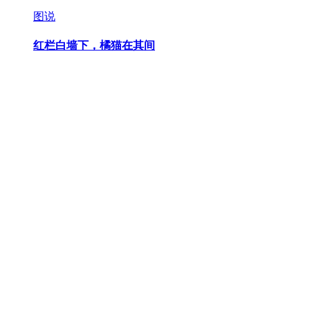
图说
红栏白墙下，橘猫在其间