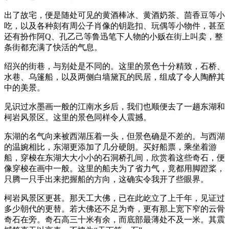
出了故宅，便是随处可见的黄酒棒冰、黄酒奶茶、茴香豆等小
吃，以及各种刻有周公子肖像的钥匙扣、玩偶等小物件，甚至
还有扮作阿Q、孔乙己等鲁迅笔下人物的小贩在街上叫卖，整
条街都充满了快活的气息。
绍兴的街巷，与别处是不同的。这里的景色十分精致，石桥、
水巷、乌篷船，以及两侧白墙黛瓦的民居，组成了令人陶醉其
中的美景。
见识过水墨画一般的江南水乡后，我们也顺便去了一趟东湖和
柯岩风景区。这里的景色同样令人震撼。
东湖的名气向来被西湖压着一头，但景色确是不差的。与西湖
的温婉相比，东湖更添加了几分硬朗。买好船票，乘坐着游
船，穿梭在东湖大大小小的石洞桥孔间，欣赏着这些奇石，便
像穿梭在画中一般。这里的船夫为了省力气，竟都用脚蹬桨，
只腾一只手出来把握船的方向，这确实令我开了些眼界。
柯岩风景区更甚。那天工大佛，已在此屹立了上千年，见证过
多少朝代的更替。若大佛还不足为奇，更有那上宽下窄的云骨
奇石在旁。奇石高三十米有余，而底部最薄处不及一米。其震