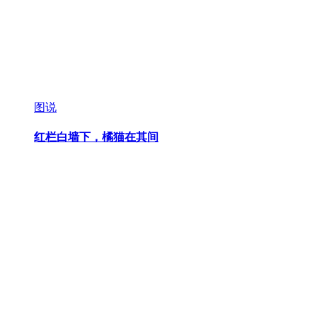
图说
红栏白墙下，橘猫在其间