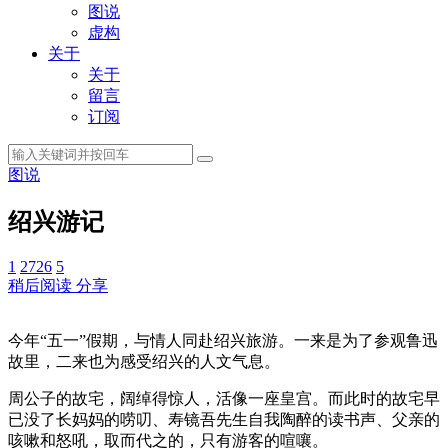
图说
虚构
关于
关于
留言
订阅
图说
绍兴游记
1
2726
5
稍后阅读
分享
今年“五一”假期，与情人同赴绍兴旅游。一来是为了参观鲁迅
故里，二来也为感受绍兴的人文气息。
周公子的故宅，阔绰得惊人，活像一座皇宫。而此时的故宅早
已没了长妈妈的唠叨、寿镜吾先生自我陶醉的读书声、父亲的
咳嗽和怒吼，取而代之的，只有游客的喧嚷。