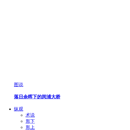
图说
落日余晖下的闵浦大桥
纵观
术说
形下
形上