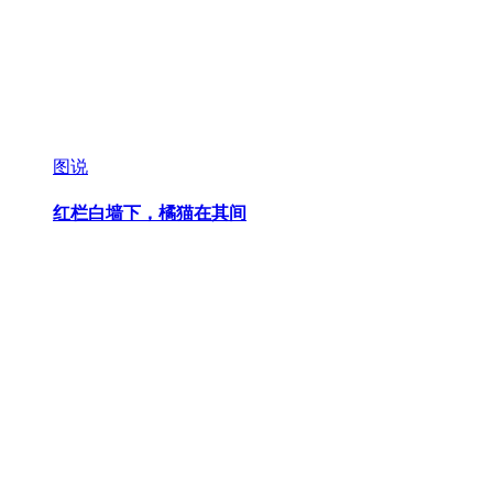
图说
红栏白墙下，橘猫在其间