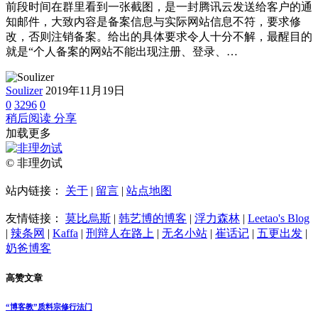
前段时间在群里看到一张截图，是一封腾讯云发送给客户的通
知邮件，大致内容是备案信息与实际网站信息不符，要求修
改，否则注销备案。给出的具体要求令人十分不解，最醒目的
就是“个人备案的网站不能出现注册、登录、…
Soulizer
2019年11月19日
0
3296
0
稍后阅读
分享
加载更多
© 非理勿试
站内链接：
关于
|
留言
|
站点地图
友情链接：
莫比烏斯
|
韩艺博的博客
|
浮力森林
|
Leetao's Blog
|
辣条网
|
Kaffa
|
刑辩人在路上
|
无名小站
|
崔话记
|
五更出发
|
奶爸博客
高赞文章
“博客教”质料宗修行法门