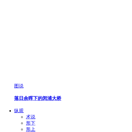
图说
落日余晖下的闵浦大桥
纵观
术说
形下
形上