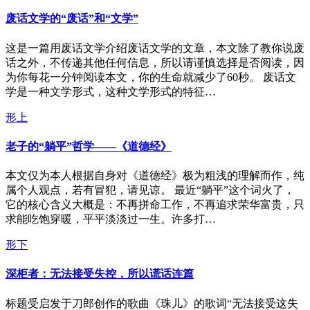
废话文学的“废话”和“文学”
这是一篇用废话文学介绍废话文学的文章，本文除了教你说废
话之外，不传递其他任何信息，所以请谨慎选择是否阅读，因
为你每花一分钟阅读本文，你的生命就减少了60秒。 废话文
学是一种文学形式，这种文学形式的特征…
形上
老子的“躺平”哲学——《道德经》
本文仅为本人根据自身对《道德经》极为粗浅的理解而作，纯
属个人观点，若有冒犯，请见谅。 最近“躺平”这个词火了，
它的核心含义大概是：不再拼命工作，不再追求荣华富贵，只
求能吃饱穿暖，平平淡淡过一生。许多打…
形下
深柜者：无法接受失控，所以谎话连篇
标题受启发于刀郎创作的歌曲《珠儿》的歌词“无法接受这失