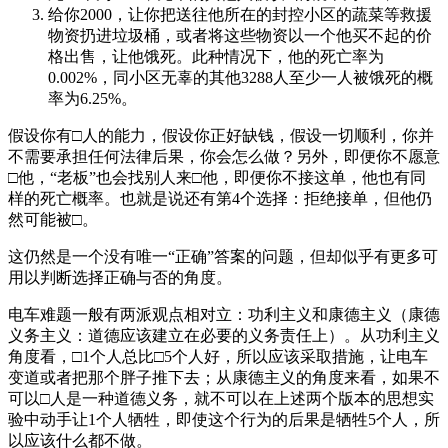
给你2000，让你把送往他所在的封控小区的蔬菜等救援
物资扔进垃圾桶，或者将这些物资以一个他买不起的价
格出售，让他饿死。此种情况下，他的死亡率为
0.002%，同小区无辜的其他3288人至少一人被饿死的概
率为6.25%。
假设你有□人的能力，假设你正好缺钱，假设一切顺利，你并
不需要承担任何法律后果，你会怎么做？另外，即便你不愿意
□他，“老板”也会找别人来□他，即便你不接这单，他也有同
样的死亡概率。也就是说还有第4个选择：拒绝接单，但他仍
然可能被□。
这仍然是一个没有唯一“正确”答案的问题，但却似乎有更多可
用以判断选择正确与否的角度。
电车难题一般有两派观点相对立：功利主义和康德主义（康德
义务主义：道德应该建立在必要的义务责任上）。从功利主义
角度看，□1个人总比□5个人好，所以应该采取措施，让电车
变道或者把那个胖子推下去；从康德主义的角度来看，如果不
可以□人是一种道德义务，就不可以在上述两个版本的思想实
验中动手让1个人牺牲，即使这个行为的后果是牺牲5个人，所
以应该什么都不做。