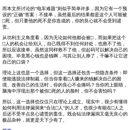
而本文所讨论的“电车难题”则似乎简单许多，因为它有一个预
设的“正确”答案：不接单，虽然最后的结果都是这个人可能被
□死，但只要他的死不是你造成的，你的良心就不会受到谴
责。
从功利主义角度看，因为无论如何他都会被□，而如果把这个
□人的机会让给别人，自己既得不到任何好处，也救不了他，
所以应该接单。虽然这同样救不了他，但起码可以解决自己的
困境。毕竟黑心钱也是钱啊，与其让别人挣了，干嘛不让它进
自己的口袋？
理论上这也是一个选择，但这一选择还包含一些隐含条件：即
便能逃脱法律制裁，但当你拿着□人赚来的钱解决自己的困
境、改善自己的生活时，你的良心不会痛吗？当你闭上眼睛，
脑海中浮现出那个被你□死的人的脸时，你不会害怕吗？
所以，这一选择也仅仅只在理论上成立。现实中，很少有懂得
如何利用法律漏洞来“合法□人”的人才，也很少有能在□人之
后还不受半点良心谴责的畜生。既会钻法律漏洞又毫无良心的
极品杂种，就更是天下少有了。