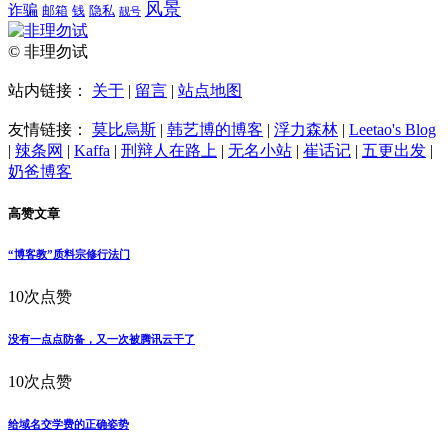
风景
诈骗
邮箱
钱
隐私
靓号
© 非理勿试
站内链接：
关于
|
留言
|
站点地图
友情链接：
莫比烏斯
|
韩艺博的博客
|
浮力森林
|
Leetao's Blog
|
辣条网
|
Kaffa
|
刑辩人在路上
|
无名小站
|
崔话记
|
五更出发
|
奶爸博客
高赞文章
“博客教”质料宗修行法门
10次点赞
没有一点点防备，又一次被腾讯云干了
10次点赞
给域名交学费的正确姿势