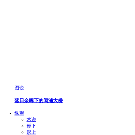
图说
落日余晖下的闵浦大桥
纵观
术说
形下
形上