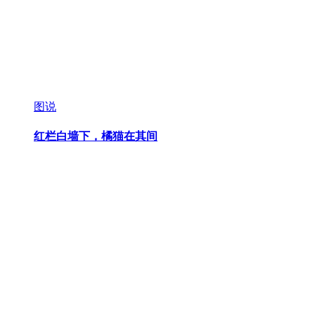
图说
红栏白墙下，橘猫在其间