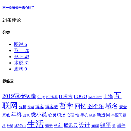
再一次被知乎恶心吐了
24条评论
分类
图说
6
形上
20
形下
43
术说
31
虚构
9
标签云
互
2019冠状病毒
IT考古
LOGO
上海
Gay
ICP备案
WordPress
联网
哲学
域名
回忆
图个乐
博客
博客教
分析
安全
前端
年终
微小说
心灵鸡汤
新造词
宗教
心理
性
手机
本源问题
建筑
摄影
生活
设计
躺平
腾讯云
科幻
邮件
比特币
知乎
诈骗
桥
欲望
道