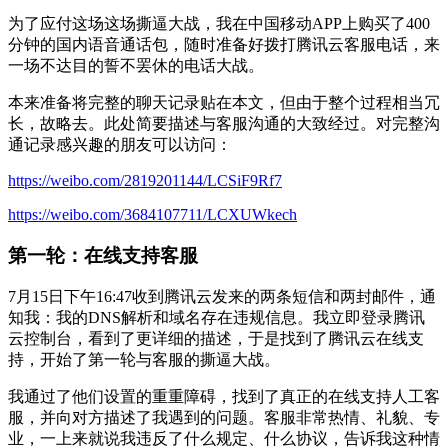
为了应付这场这场撕逼大战，我在中国移动APP上购买了400
分钟的国内语音通话包，随时准备好拨打腾讯云客服电话，来
一场不达目的誓不罢休的电话大战。
本来准备将完整的聊天记录贴在本文，但由于整个过程相当冗
长，故略去。此处简要描述与客服沟通的大致经过。对完整沟
通记录感兴趣的朋友可以访问：
https://weibo.com/2819201144/LCSiF9Rf7
https://weibo.com/3684107711/LCXUWkech
第一轮：在线支持客服
7月15日下午16:47收到腾讯云发来的两条短信和两封邮件，通
知我：我的DNS解析和域名存在违规信息。我立即登录腾讯
云控制台，看到了更详细的描述，于是找到了腾讯云在线支
持，开始了第一轮与客服的撕逼大战。
我通过了他们设置的重重障碍，找到了真正的在线支持人工客
服，并向对方描述了我遇到的问题。客服非常热情、礼貌、专
业，一上来就说我违反了什么规定、什么协议，告诉我这种情