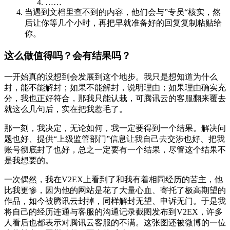
……
当遇到文档里查不到的内容，他们会与”专员“核实，然
后让你等几个小时，再把早就准备好的回复复制粘贴给
你。
这么做值得吗？会有结果吗？
一开始真的没想到会发展到这个地步。我只是想知道为什么
封，能不能解封；如果不能解封，说明理由；如果理由确实充
分，我也正好符合，那我只能认栽，可腾讯云的客服翻来覆去
就这么几句后，实在把我惹毛了。
那一刻，我决定，无论如何，我一定要得到一个结果。解决问
题也好、提供“上级监管部门”信息让我自己去交涉也好、把我
账号彻底封了也好，总之一定要有一个结果，尽管这个结果不
是我想要的。
一次偶然，我在V2EX上看到了和我有着相同经历的苦主，他
比我更惨，因为他的网站是花了大量心血、寄托了极高期望的
作品，如今被腾讯云封掉，同样解封无望、申诉无门。于是我
将自己的经历连通与客服的沟通记录截图发布到V2EX，许多
人看后也都表示对腾讯云客服的不满。这张图还被微博的一位