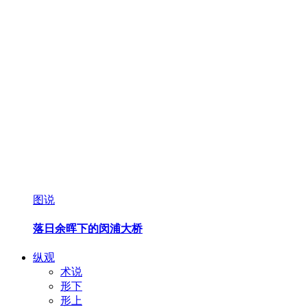
图说
落日余晖下的闵浦大桥
纵观
术说
形下
形上