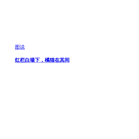
图说
红栏白墙下，橘猫在其间