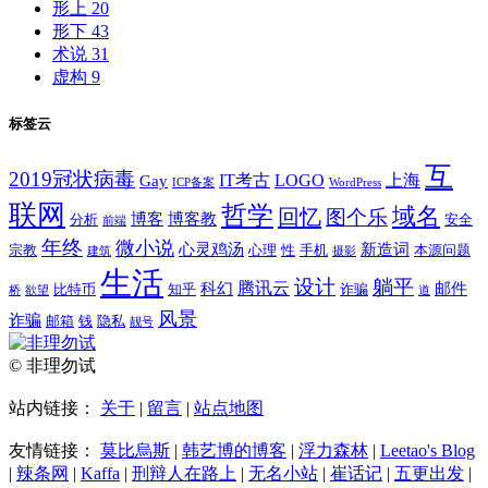
形上
20
形下
43
术说
31
虚构
9
标签云
互
2019冠状病毒
IT考古
LOGO
上海
Gay
ICP备案
WordPress
联网
哲学
域名
回忆
图个乐
博客
博客教
分析
安全
前端
年终
微小说
心灵鸡汤
新造词
宗教
心理
性
手机
本源问题
建筑
摄影
生活
设计
躺平
腾讯云
科幻
邮件
比特币
知乎
诈骗
桥
欲望
道
风景
诈骗
邮箱
钱
隐私
靓号
© 非理勿试
站内链接：
关于
|
留言
|
站点地图
友情链接：
莫比烏斯
|
韩艺博的博客
|
浮力森林
|
Leetao's Blog
|
辣条网
|
Kaffa
|
刑辩人在路上
|
无名小站
|
崔话记
|
五更出发
|