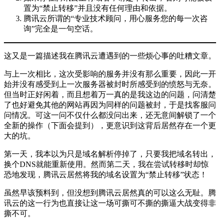
置为“禁止转移”并且没有任何理由和依据。
腾讯云所谓的“专业技术顾问，用心服务您的每一次咨
询”完全是一句空话。
这又是一篇描述我在腾讯云遭遇到的一些烦心事的吐糟文章。
与上一次相比，这次受影响的服务并没有那么重要，因此一开
始并没有感受到上一次服务器被封时所感受到的愤怒与无奈。
但当时正好闲着，而且想着万一真的是我这边的问题，问清楚
了也好避免其他的网站再因为同样的问题被封，于是找客服问
问情况。可这一问不仅什么都没问出来，还无意间解锁了一个
全新的操作（下面会提到），更意识到这背后居然存在一个更
大的坑。
第一天，我本以为只是域名解析停掉了，只要我把域名转出，
换个DNS就能重新使用。然而第二天，我在尝试转移时却惊
恐地发现，腾讯云居然将我的域名设置为“禁止转移”状态！
虽然早该预料到，但没想到腾讯云居然真的可以这么无耻。腾
讯云的这一行为也直接让这一场可撕可不撕的撕逼大战变得非
撕不可。