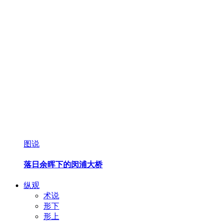
图说
落日余晖下的闵浦大桥
纵观
术说
形下
形上