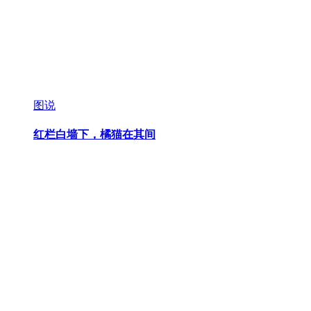
图说
红栏白墙下，橘猫在其间