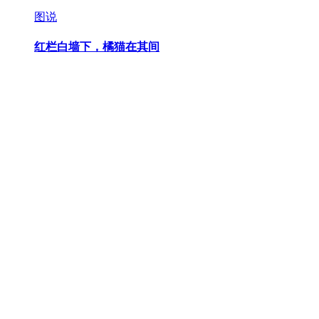
图说
红栏白墙下，橘猫在其间