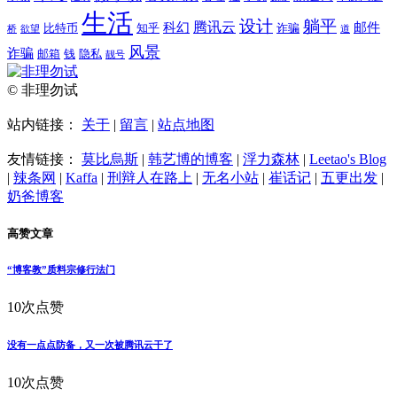
生活
设计
躺平
腾讯云
科幻
邮件
比特币
知乎
诈骗
桥
欲望
道
风景
诈骗
邮箱
钱
隐私
靓号
© 非理勿试
站内链接：
关于
|
留言
|
站点地图
友情链接：
莫比烏斯
|
韩艺博的博客
|
浮力森林
|
Leetao's Blog
|
辣条网
|
Kaffa
|
刑辩人在路上
|
无名小站
|
崔话记
|
五更出发
|
奶爸博客
高赞文章
“博客教”质料宗修行法门
10次点赞
没有一点点防备，又一次被腾讯云干了
10次点赞