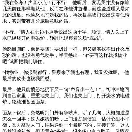
“我在备考！声音小点！行不行！”他听后，发现我并没有像前
几天前任那样顺从他，反而在和他讲道理，而这些道理又是如
此的浅显。他愤怒地打断我的话，再次提高嗓门说出这看似请
求，实则带有几分威胁意味的话。
“不行。”情人在旁边不屑地说出这两个字，顺便，情人关上了
水已经烧开的电磁炉，静静地观察着这场“骂战”。
他怒目圆睁，像是要随时要爆炸一样，但又确实找不出什么反
驳的话，也没有勇气动手，半天憋出一句“要再这样就找物业
吧”试图把我们镇住。
“找物业，你报警都行，警察来了我也有理，我又没扰民。”他
最后的攻击也被我回怼。
最后，他只能愤怒地扔下又一句“声音小一点！”，气冲冲地回
到自己家里，重重地关上门。我们也关上门，打开烧水的电磁
炉，继续准备煮面条。
面条下锅后，突然听到门外有争吵声。听了几句，大概知道是
怎么一回事：这人嫌我们吵，上门没占到便宜，估计心里不平
衡，又去敲别人门，结果遇到一个暴脾气的，直接开骂。这人
虽然没啥礼貌，但毕竟在“备考”，想来多少有点脑子，见情况