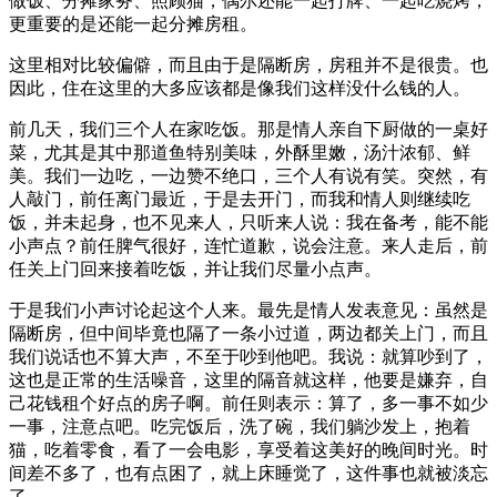
做饭、分摊家务、照顾猫，偶尔还能一起打牌、一起吃烧烤，
更重要的是还能一起分摊房租。
这里相对比较偏僻，而且由于是隔断房，房租并不是很贵。也
因此，住在这里的大多应该都是像我们这样没什么钱的人。
前几天，我们三个人在家吃饭。那是情人亲自下厨做的一桌好
菜，尤其是其中那道鱼特别美味，外酥里嫩，汤汁浓郁、鲜
美。我们一边吃，一边赞不绝口，三个人有说有笑。突然，有
人敲门，前任离门最近，于是去开门，而我和情人则继续吃
饭，并未起身，也不见来人，只听来人说：我在备考，能不能
小声点？前任脾气很好，连忙道歉，说会注意。来人走后，前
任关上门回来接着吃饭，并让我们尽量小点声。
于是我们小声讨论起这个人来。最先是情人发表意见：虽然是
隔断房，但中间毕竟也隔了一条小过道，两边都关上门，而且
我们说话也不算大声，不至于吵到他吧。我说：就算吵到了，
这也是正常的生活噪音，这里的隔音就这样，他要是嫌弃，自
己花钱租个好点的房子啊。前任则表示：算了，多一事不如少
一事，注意点吧。吃完饭后，洗了碗，我们躺沙发上，抱着
猫，吃着零食，看了一会电影，享受着这美好的晚间时光。时
间差不多了，也有点困了，就上床睡觉了，这件事也就被淡忘
了。