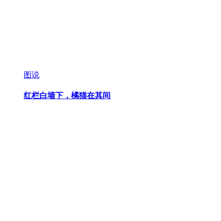
图说
红栏白墙下，橘猫在其间