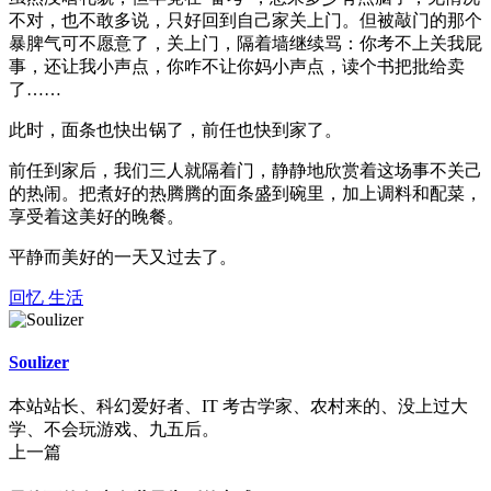
不对，也不敢多说，只好回到自己家关上门。但被敲门的那个
暴脾气可不愿意了，关上门，隔着墙继续骂：你考不上关我屁
事，还让我小声点，你咋不让你妈小声点，读个书把批给卖
了……
此时，面条也快出锅了，前任也快到家了。
前任到家后，我们三人就隔着门，静静地欣赏着这场事不关己
的热闹。把煮好的热腾腾的面条盛到碗里，加上调料和配菜，
享受着这美好的晚餐。
平静而美好的一天又过去了。
回忆
生活
Soulizer
本站站长、科幻爱好者、IT 考古学家、农村来的、没上过大
学、不会玩游戏、九五后。
上一篇