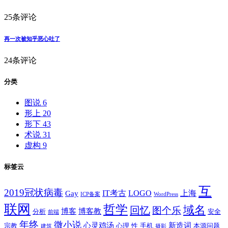
25条评论
再一次被知乎恶心吐了
24条评论
分类
图说
6
形上
20
形下
43
术说
31
虚构
9
标签云
互
2019冠状病毒
IT考古
LOGO
上海
Gay
ICP备案
WordPress
联网
哲学
域名
回忆
图个乐
博客
博客教
分析
安全
前端
年终
微小说
心灵鸡汤
新造词
宗教
心理
性
手机
本源问题
建筑
摄影