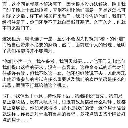
言，这个问题就基本解决完了，因为根本没办法解决。除非我
们过了晚上十点就睡着，否则不能让他们满意，但是这怎么可
能呢？之后，楼下的邻居再来敲门，我只会告诉他们，我们已
经很注意了，你们还受不了就自己戴耳塞吧。久而久之，也就
不再来敲门了。
这次租房，特意选了一层，至少不会因为打扰到“楼下的邻居”
而给自己带来不必要的麻烦，然而，面前这个人的出现，证明
了我们考虑得并不够周到。
“你们小声一点，我在备考，我明天就要……”他开门见山地向
我们提出这样的要求，没有一点客套。这种命令式的语气对前
任或许有效，但我不吃这一套。他还想继续说下去，以此表现
出他即将参加的考试有多么重要以及我们的欢声笑语是多么的
罪恶，而我不打算给他这个机会。
“好，”我伸出手示意，待他停下后，我继续说“首先，我们只
是正常说话，没有大吼大叫，也没有故意搞出什么动静，这都
是正常噪音。你如果觉得吵，那不是我们的错，这个房子隔音
就这样，你要是对环境有更高的要求，多花点钱去找个隔音好
点的房子……”