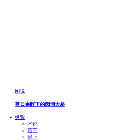
图说
落日余晖下的闵浦大桥
纵观
术说
形下
形上