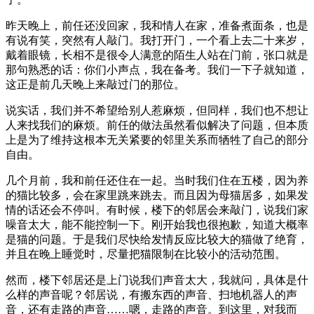
昨天晚上，前任还没回家，我和情人在家，准备煮面条，也是
有说有笑，突然有人敲门。我打开门，一个看上去二十来岁，
戴着眼镜，长相不是很令人满意的陌生人站在门前，张口就是
那句熟悉的话：你们小声点，我在备考。我们一下子就知道，
这正是前几天晚上来敲过门的那位。
说实话，我们并不希望给别人惹麻烦，但同样，我们也不想让
人来找我们的麻烦。前任的做法虽然看似解决了问题，但本质
上是为了维持这根本无关紧要的邻里关系而牺牲了自己的部分
自由。
几个月前，我和前任还住在一起。当时我们住在五楼，因为养
的猫比较多，会在家里跳来跳去。而且因为母猫居多，如果发
情的话还会不停叫。有时候，楼下的邻居会来敲门，说我们家
噪音太大，能不能控制一下。刚开始我也很抱歉，知道大概率
是猫的问题。于是我们尽快给发情反应比较大的猫做了绝育，
并且在晚上睡觉时，尽量把猫限制在比较小的活动范围。
然而，楼下邻居还是上门说我们声音太大，我就问，具体是什
么样的声音呢？邻居说，有搬东西的声音、扫地机器人的声
音，还有走路的声音……嗯，走路的声音。到这里，对我而